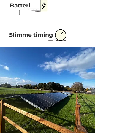
Batteri
j
Slimme timing