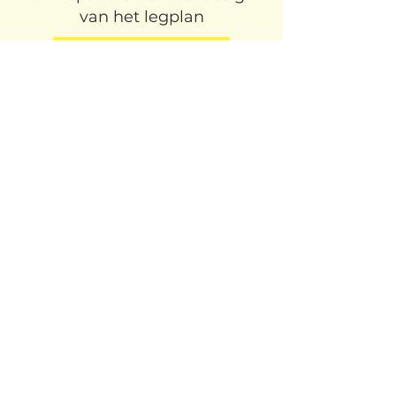
van het legplan
waar kies ik voor?
Ontvang onze gratis
magazine
Alle ins en outs over de
zonnepanelen materie
overzichtelijk beschreven in deze
handrijking.
Voornaam
Achternaam